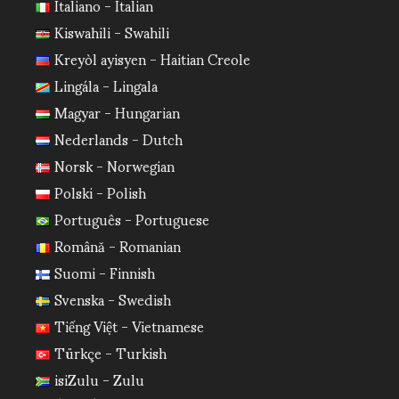
Italiano - Italian
Kiswahili - Swahili
Kreyòl ayisyen - Haitian Creole
Lingála - Lingala
Magyar - Hungarian
Nederlands - Dutch
Norsk - Norwegian
Polski - Polish
Português - Portuguese
Română - Romanian
Suomi - Finnish
Svenska - Swedish
Tiếng Việt - Vietnamese
Türkçe - Turkish
isiZulu - Zulu