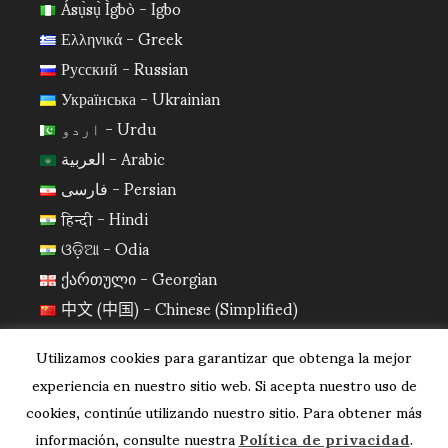
Ásụ̀sụ̀ Ìgbò - Igbo
Ελληνικά - Greek
Русский - Russian
Українська - Ukrainian
اردو - Urdu
العربية - Arabic
فارسی - Persian
हिन्दी - Hindi
ଓଡ଼ିଆ - Odia
ქართული - Georgian
中文 (中国) - Chinese (Simplified)
日本語 - Japanese
Utilizamos cookies para garantizar que obtenga la mejor
한국어 - Korean
experiencia en nuestro sitio web. Si acepta nuestro uso de
cookies, continúe utilizando nuestro sitio. Para obtener más
información, consulte nuestra
Política de privacidad
.