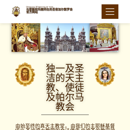
Official Website of the
与耶稣和玛丽同在的圣容加尔默罗会
官方网站
独一及圣
洁的天主
教、使徒
及帕尔马
教会
由始至终的真天主教堂， 由我们的主耶稣基督