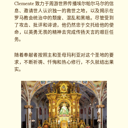
Clemente 致力于周游世界传播埃尔帕尔马尔的信
息、邀请世人认识独一的救世之地，以及揭示在
罗马教会统治中的颓废、混乱和黑暗。尽管受到
了攻击、批评和诽谤，他仍然忠于交托给他的使
命，以英勇无畏的精神去完成传扬天言的艰巨任
务。
随着奉献者按照主和圣母玛利亚对这个圣地的要
求，不断祈祷、忏悔和热心修行，不久就结出果
实。