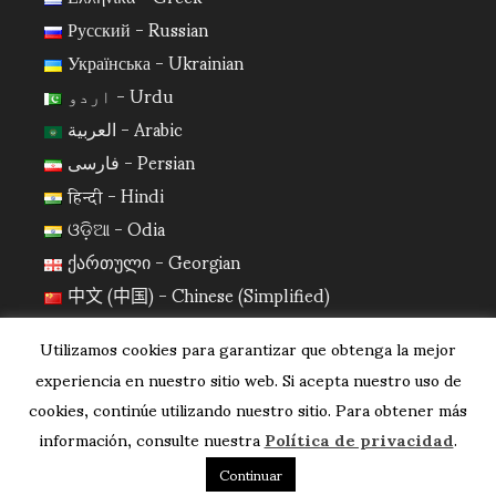
Русский - Russian
Українська - Ukrainian
اردو - Urdu
العربية - Arabic
فارسی - Persian
हिन्दी - Hindi
ଓଡ଼ିଆ - Odia
ქართული - Georgian
中文 (中国) - Chinese (Simplified)
日本語 - Japanese
Utilizamos cookies para garantizar que obtenga la mejor
한국어 - Korean
experiencia en nuestro sitio web. Si acepta nuestro uso de
cookies, continúe utilizando nuestro sitio. Para obtener más
información, consulte nuestra
Política de privacidad
.
Continuar