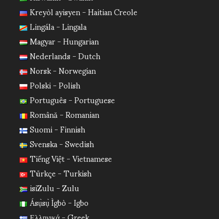
Kreyòl ayisyen - Haitian Creole
Lingála - Lingala
Magyar - Hungarian
Nederlands - Dutch
Norsk - Norwegian
Polski - Polish
Português - Portuguese
Română - Romanian
Suomi - Finnish
Svenska - Swedish
Tiếng Việt - Vietnamese
Türkçe - Turkish
isiZulu - Zulu
Ásụ̀sụ̀ Ìgbò - Igbo
Ελληνικά - Greek